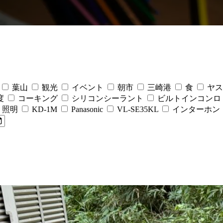
葉山
観光
イベント
朝市
三崎港
食
ヤス
度
コーキング
シリコンシーラント
ビルトインコンロ
照明
KD-1M
Panasonic
VL-SE35KL
インターホン