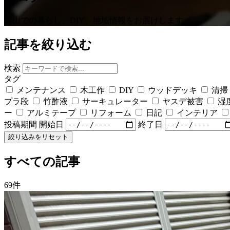
葉山での暮らし、DIY、地域情報をお届けします
記事を絞り込む
検索
タグ
メンテナンス
木工作
DIY
ウッドデッキ
清掃
プラ段
竹酢液
サーキュレーター
ヤスデ被害
湿
ー
アルミテープ
リフォーム
日記
インテリア
投稿期間
開始日
終了日
絞り込みをリセット
すべての記事
69件